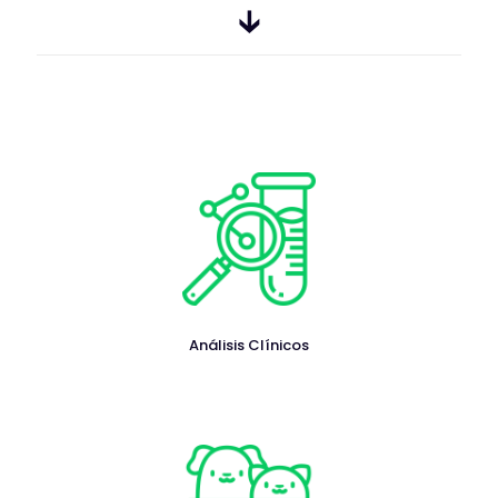
🡳
Análisis Clínicos