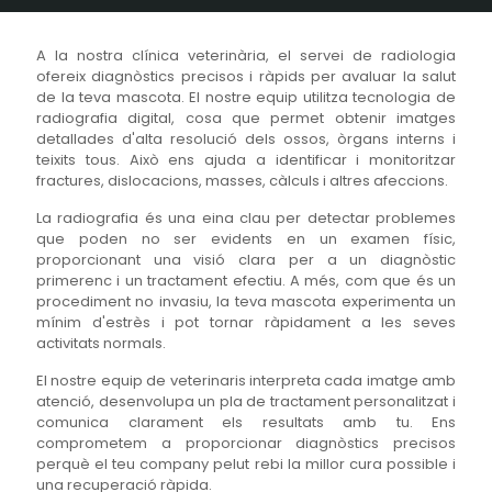
A la nostra clínica veterinària, el servei de radiologia
ofereix diagnòstics precisos i ràpids per avaluar la salut
de la teva mascota. El nostre equip utilitza tecnologia de
radiografia digital, cosa que permet obtenir imatges
detallades d'alta resolució dels ossos, òrgans interns i
teixits tous. Això ens ajuda a identificar i monitoritzar
fractures, dislocacions, masses, càlculs i altres afeccions.
La radiografia és una eina clau per detectar problemes
que poden no ser evidents en un examen físic,
proporcionant una visió clara per a un diagnòstic
primerenc i un tractament efectiu. A més, com que és un
procediment no invasiu, la teva mascota experimenta un
mínim d'estrès i pot tornar ràpidament a les seves
activitats normals.
El nostre equip de veterinaris interpreta cada imatge amb
atenció, desenvolupa un pla de tractament personalitzat i
comunica clarament els resultats amb tu. Ens
comprometem a proporcionar diagnòstics precisos
perquè el teu company pelut rebi la millor cura possible i
una recuperació ràpida.