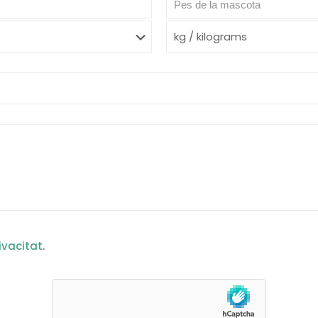
rivacitat
.