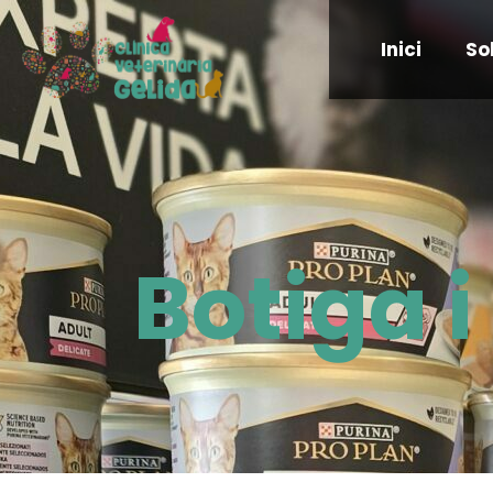
Inici
So
Botiga 