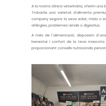
A la nostra clínica veterinària, oferim u
Trobaràs una varietat d'aliments premiu
company segons la seva edat, mida o e
al·lèrgies, problemes renals o digestius.
A més de l´alimentació, disposem d´una 
benestar i confort de la teva mascota. 
proporcionant consells nutricionals persona