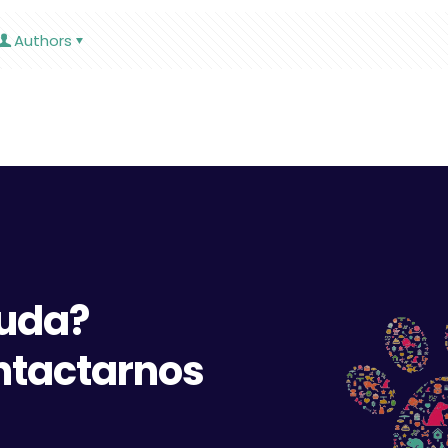
Authors
duda?
ntactarnos