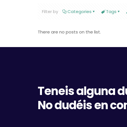
Filter by
Categories
Tags
There are no posts on the list.
Teneis alguna 
No dudéis en co