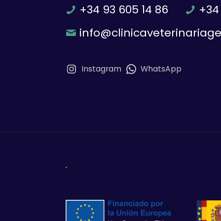
+34 93 605 14 86
+34 
info@clinicaveterinariag
Instagram
WhatsApp
'