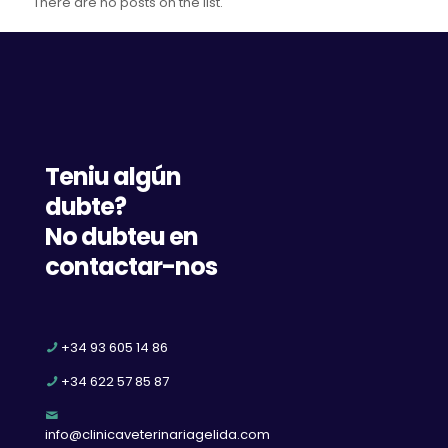
There are no posts on the list.
Teniu algún
dubte?
No dubteu en
contactar-nos
+34 93 605 14 86
+34 622 57 85 87
info@clinicaveterinariagelida.com